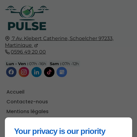
7 Av. Klebert Catherine,
Schoelcher
97233,
Martinique
0596 49 20 00
Lun - Ven :
07h -16h
Sam :
07h -12h
Accueil
Contactez-nous
Mentions légales
Plan du site
Your privacy is our priority