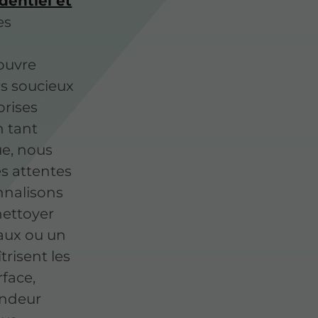
dentiel et
es
ouvre
rs soucieux
prises
n tant
ue, nous
s attentes
nnalisons
nettoyer
eaux ou un
risent les
face,
ondeur