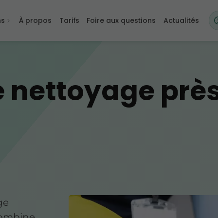
ns
À propos
Tarifs
Foire aux questions
Actualités
e nettoyage prè
ge
combine