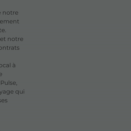
 notre
nnement
te.
et notre
ontrats
ocal à
e
 Pulse,
oyage qui
ses