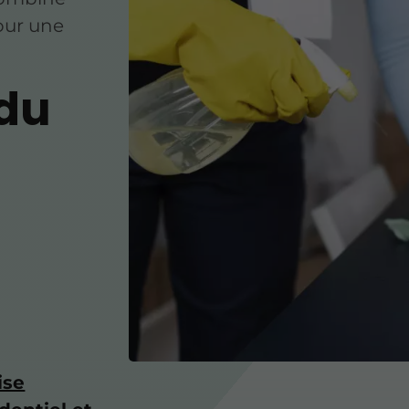
our une
 du
ise