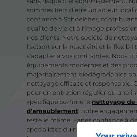
sans risque d'endommagement. N
sommes fiers d'être un acteur local 
confiance à Schoelcher, contribuant
qualité de vie et à l'image professio
nos clients. Notre société de netto
l'accent sur la réactivité et la flexibil
s'adapter à vos contraintes. Nous ut
équipements modernes et des prod
majoritairement biodégradables po
nettoyage efficace et responsable. Q
pour un entretien régulier ou une i
spécifique comme le
nettoyage de 
d'ameublement
, notre engagement
reste le même. Faites confiance à d
spécialistes du nettoyage pour un ré
Your priva