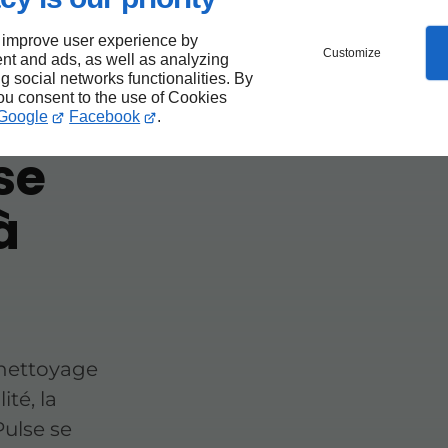
 improve user experience by
Customize
nt and ads, as well as analyzing
ng social networks functionalities. By
ir
you consent to the use of Cookies
Google
Facebook
.
se
à
 nettoyage
ité, la
 Pulse se