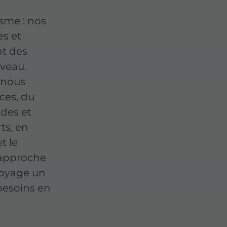
sme : nos
es et
nt des
iveau.
 nous
ces, du
des et
ts, en
t le
 approche
ttoyage un
besoins en