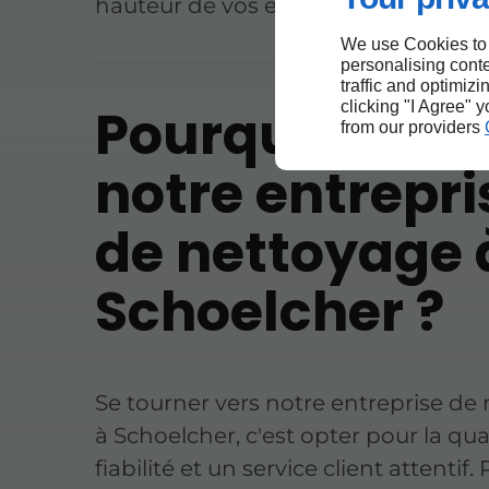
hauteur de vos exigences.
We use Cookies to
personalising conte
traffic and optimizi
Pourquoi chois
clicking "I Agree" 
from our providers
notre entrepri
de nettoyage 
Schoelcher ?
Se tourner vers notre entreprise de
à Schoelcher, c'est opter pour la qual
fiabilité et un service client attentif.