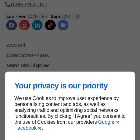
0596 49 20 00
Lun - Ven :
07h -16h
Sam :
07h -12h
Accueil
Contactez-nous
Mentions légales
Plan du site
Your privacy is our priority
We use Cookies to improve user experience by
Haut de page
personalising content and ads, as well as
analyzing traffic and optimizing social networks
functionalities. By clicking "I Agree" you consent to
the use of Cookies from our providers
Google
Facebook
.